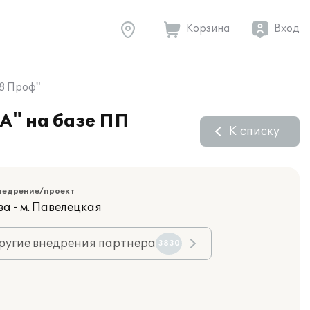
Корзина
Вход
 8 Проф"
А" на базе ПП
К списку
недрение/проект
а - м. Павелецкая
ругие внедрения партнера
3830