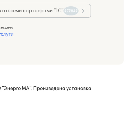
та всеми партнерами "1С"
575825
 задача
слуги
 "Энерго МА". Произведена установка