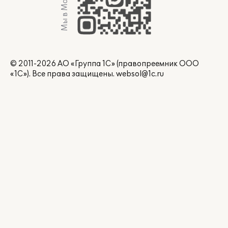
Мы в Max
© 2011-2026 АО «Группа 1С» (правопреемник ООО
«1С»). Все права защищены.
websol@1c.ru