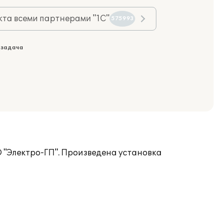
та всеми партнерами "1С"
575993
 задача
 "Электро-ГП". Произведена установка