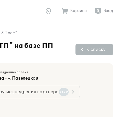
Корзина
Вход
я 8 Проф"
ГП" на базе ПП
К списку
недрение/проект
а - м. Павелецкая
ругие внедрения партнера
3830