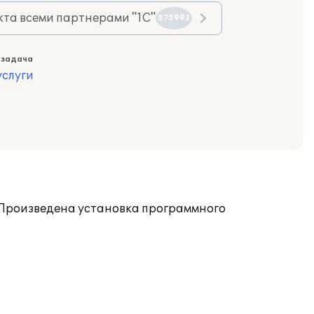
та всеми партнерами "1С"
575993
 задача
слуги
. Произведена установка программного