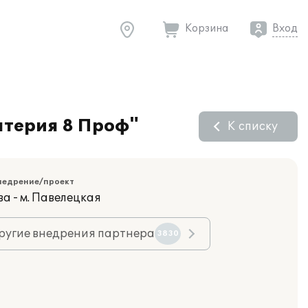
Корзина
Вход
лтерия 8 Проф"
К списку
недрение/проект
а - м. Павелецкая
ругие внедрения партнера
3830