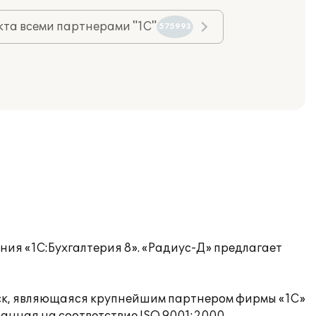
та всеми партнерами "1С"
575993
ия «1С:Бухгалтерия 8». «Радиус-Д» предлагает
ск, являющаяся крупнейшим партнером фирмы «1С»