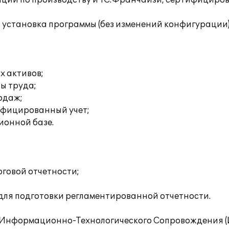
ции по производству и 1С:Франчайзи, сертифицирова
 установка программы (без изменений конфигурации
х активов;
ты труда;
родаж;
ифицированный учет;
ионной базе.
оговой отчетности;
для подготовки регламентированной отчетности.
Информационно-Технологического Сопровождения (