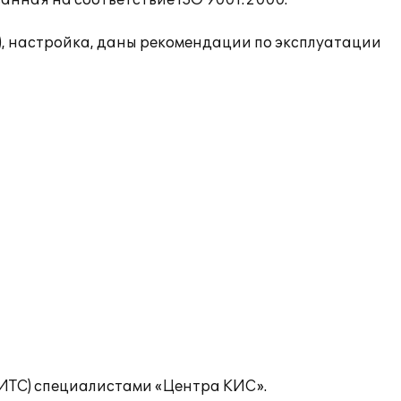
нная на соответствие ISO 9001:2000.
), настройка, даны рекомендации по эксплуатации
ИТС) специалистами «Центра КИС».