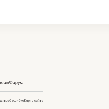
неры
Форум
ить об ошибке
Карта сайта