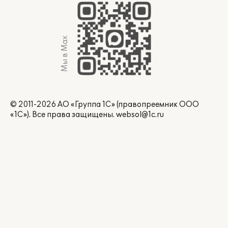
Мы в Max
© 2011-2026 АО «Группа 1С» (правопреемник ООО
«1С»). Все права защищены.
websol@1c.ru