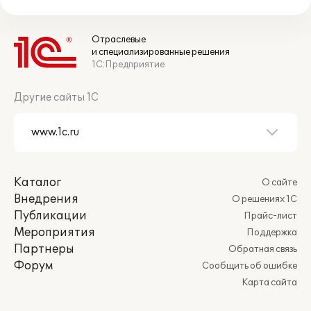
Отраслевые
и специализированные решения
1С:Предприятие
Другие сайты 1С
Каталог
О сайте
Внедрения
О решениях 1С
Публикации
Прайс-лист
Мероприятия
Поддержка
Партнеры
Обратная связь
Форум
Сообщить об ошибке
Карта сайта