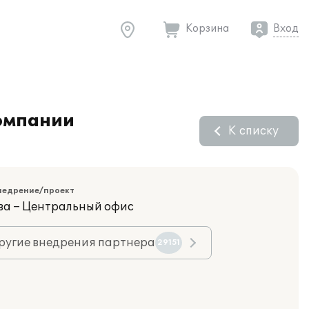
Корзина
Вход
компании
К списку
недрение/проект
ва – Центральный офис
ругие внедрения партнера
29151