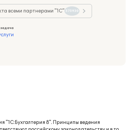
та всеми партнерами "1С"
575930
 задача
слуги
я "1С:Бухгалтерия 8". Принципы ведения
тветствуют российскому законодательству и в то