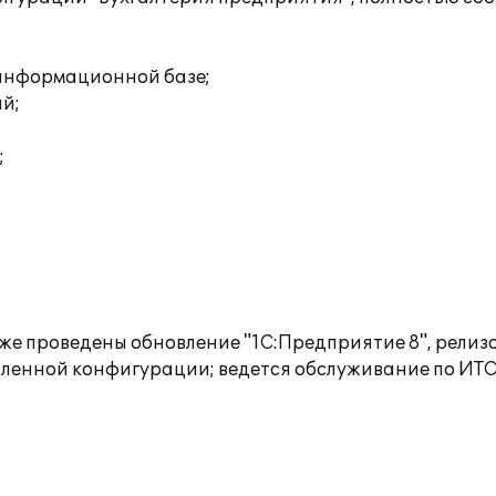
 информационной базе;
ий;
;
акже проведены обновление "1С:Предприятие 8", релиз
вленной конфигурации; ведется обслуживание по ИТС