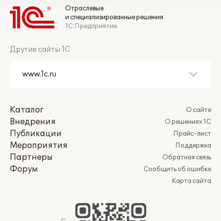
Отраслевые
и специализированные решения
1С:Предприятие
Другие сайты 1С
Каталог
О сайте
Внедрения
О решениях 1С
Публикации
Прайс-лист
Мероприятия
Поддержка
Партнеры
Обратная связь
Форум
Сообщить об ошибке
Карта сайта