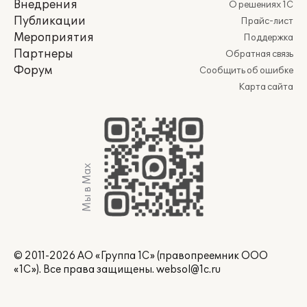
Внедрения
О решениях 1С
Публикации
Прайс-лист
Мероприятия
Поддержка
Партнеры
Обратная связь
Форум
Сообщить об ошибке
Карта сайта
Мы в Max
© 2011-2026 АО «Группа 1С» (правопреемник ООО
«1С»). Все права защищены.
websol@1c.ru