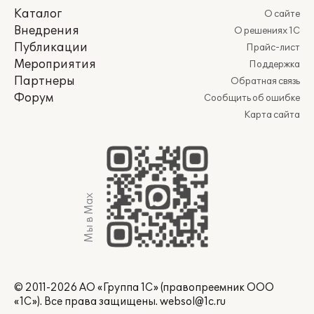
Каталог
О сайте
Внедрения
О решениях 1С
Публикации
Прайс-лист
Мероприятия
Поддержка
Партнеры
Обратная связь
Форум
Сообщить об ошибке
Карта сайта
Мы в Max
© 2011-2026 АО «Группа 1С» (правопреемник ООО
«1С»). Все права защищены.
websol@1c.ru