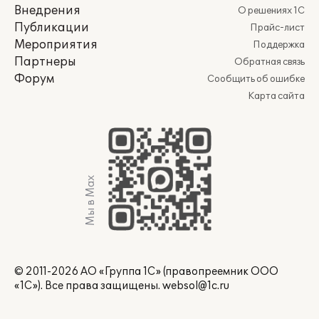
Внедрения
О решениях 1С
Публикации
Прайс-лист
Мероприятия
Поддержка
Партнеры
Обратная связь
Форум
Сообщить об ошибке
Карта сайта
Мы в Max
© 2011-2026 АО «Группа 1С» (правопреемник ООО
«1С»). Все права защищены.
websol@1c.ru