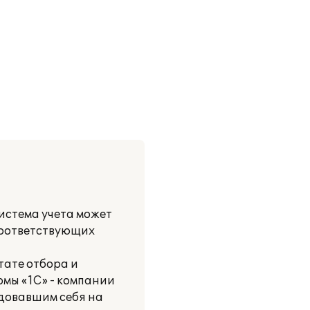
истема учета может
соответствующих
тате отбора и
рмы «1С» - компании
довавшим себя на