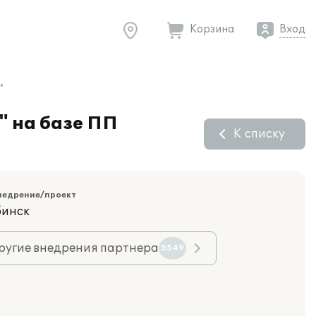
Корзина
Вход
"
" на базе ПП
К списку
недрение/проект
бинск
ругие внедрения партнера
5549