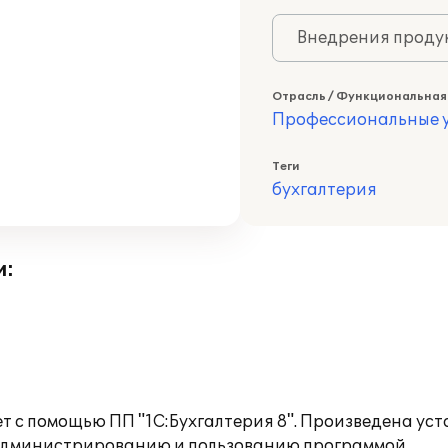
Внедрения продук
Отрасль / Функциональная
Профессиональные у
Теги
бухгалтерия
и:
т с помощью ПП "1С:Бухгалтерия 8". Произведена ус
 администрированию и пользованию программой.