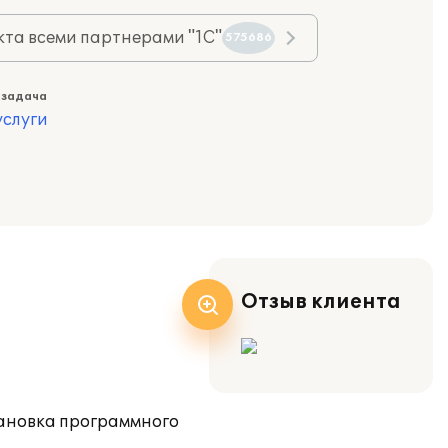
та всеми партнерами "1С"
575686
 задача
слуги
Отзыв клиента
тановка программного