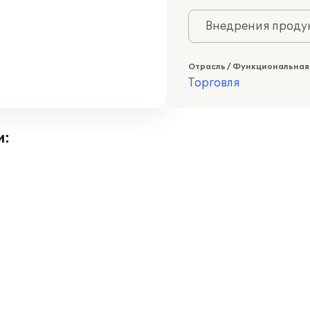
Внедрения продук
Отрасль / Функциональная
Торговля
и: