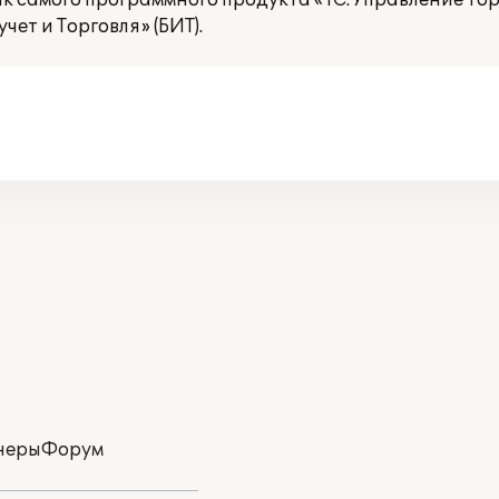
 самого программного продукта «1С:Управление торг
ет и Торговля» (БИТ).
неры
Форум