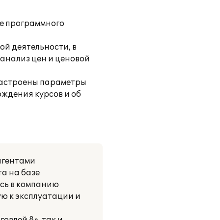
зе программного
й деятельности, в
анализ цен и ценовой
 настроены параметры
ждения курсов и об
рагентами
а на базе
ись в компанию
ую к эксплуатации и