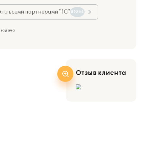
та всеми партнерами "1С"
89264
 задача
Отзыв клиента