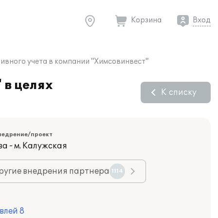
Корзина
Вход
ивного учета в компании "Химсовинвест"
 в целях
К списку
недрение/проект
а - м. Калужская
ругие внедрения партнера
1114
влей 8