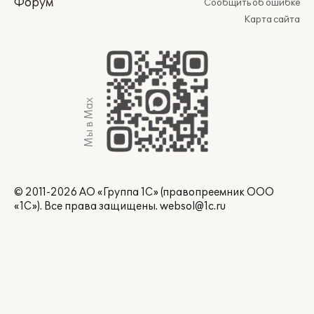
Форум
Сообщить об ошибке
Карта сайта
Мы в Max
© 2011-2026 АО «Группа 1С» (правопреемник ООО
«1С»). Все права защищены.
websol@1c.ru