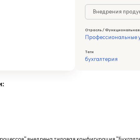
Внедрения продук
Отрасль / Функциональная
Профессиональные у
Теги
бухгалтерия
и:
оцессов" внедрена типовая конфигурация "Бухгалт