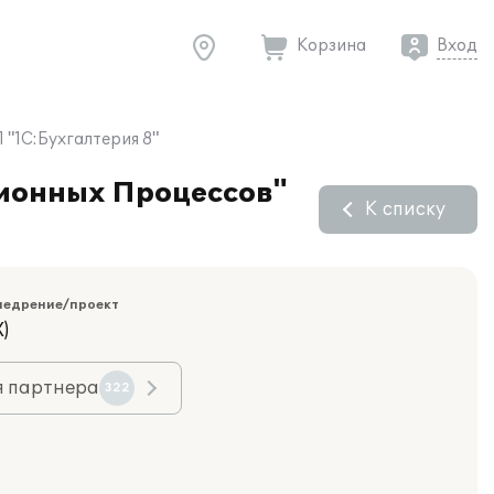
Корзина
Вход
"1С:Бухгалтерия 8"
ионных Процессов"
К списку
недрение/проект
)
я партнера
322