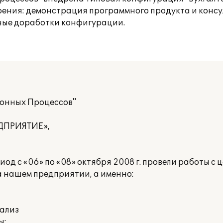
рения: демонстрация программного продукта и конс
ьные доработки конфигурации.
онных Процессов"
ЕДПРИЯТИЕ»,
од с «06» по «08» октября 2008 г. провели работы с
а нашем предприятии, а именно:
нализ
ы;