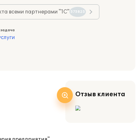
та всеми партнерами "1С"
575825
 задача
слуги
Отзыв клиента
ерия предприятия"