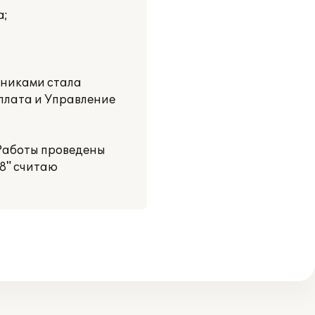
а;
дниками стала
рплата и Управление
 Работы проведены
8" считаю