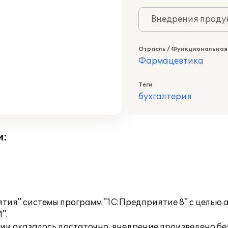
Внедрения продук
Отрасль / Функциональная
Фармацевтика
Теги
бухгалтерия
и:
тия" системы программ "1С:Предприятие 8" с целью
".
и оказалось достаточно, внедрение произведено бе