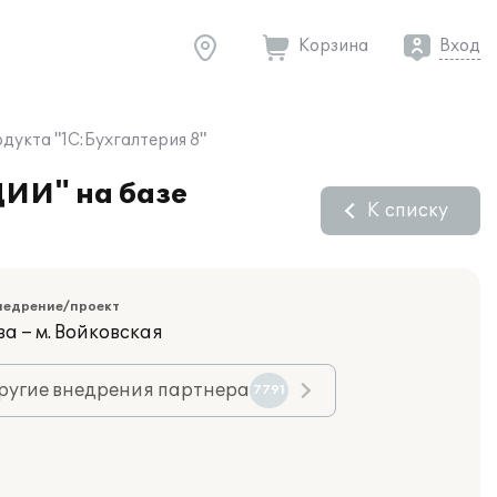
Корзина
Вход
укта "1С:Бухгалтерия 8"
ИИ" на базе
К списку
недрение/проект
а – м. Войковская
ругие внедрения партнера
7791