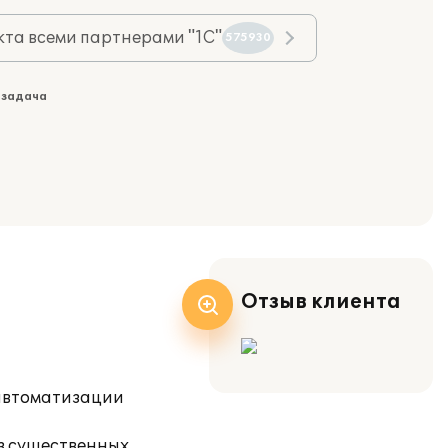
та всеми партнерами "1С"
575930
 задача
Отзыв клиента
 автоматизации
з существенных