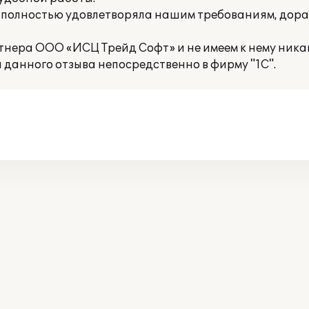
 полностью удовлетворяла нашим требованиям, дор
нера ООО «ИСЦ Трейд Софт» и не имеем к нему никак
данного отзыва непосредственно в фирму "1С".