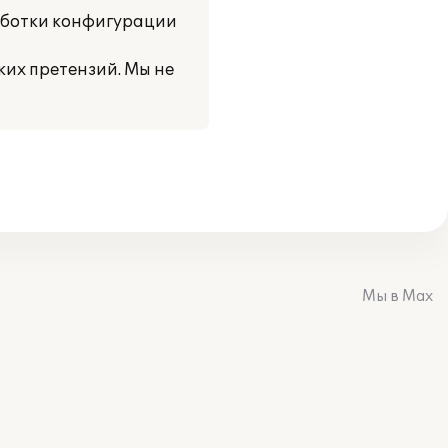
аботки конфигурации
их претензий. Мы не
Мы в Max