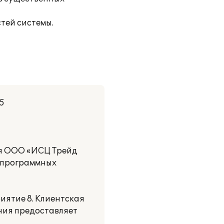
тей системы.
15
ия ООО «ИСЦ Трейд
е программных
ятие 8. Клиентская
ения предоставляет