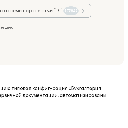
та всеми партнерами "1С"
575825
 задача
ацию типовая конфигурация «Бухгалтерия
 первичной документации, автоматизированы