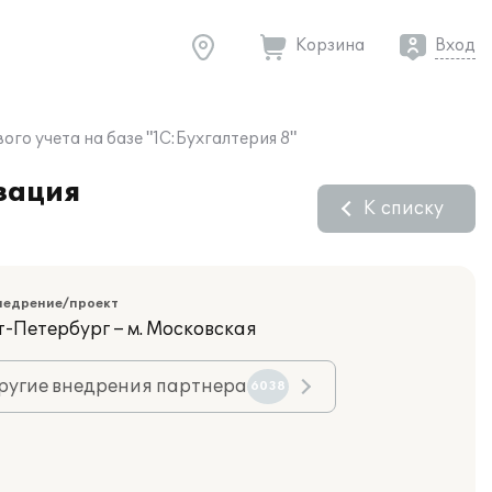
Корзина
Вход
о учета на базе "1С:Бухгалтерия 8"
зация
К списку
недрение/проект
т-Петербург – м. Московская
ругие внедрения партнера
6038