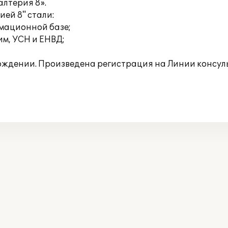
алтерия 8».
ей 8" стали:
рмационной базе;
м, УСН и ЕНВД;
ождении. Произведена регистрация на Линии консул