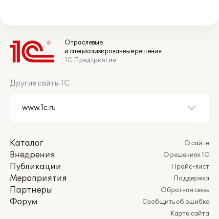
Отраслевые
и специализированные решения
1С:Предприятие
Другие сайты 1С
Каталог
О сайте
Внедрения
О решениях 1С
Публикации
Прайс-лист
Мероприятия
Поддержка
Партнеры
Обратная связь
Форум
Сообщить об ошибке
Карта сайта