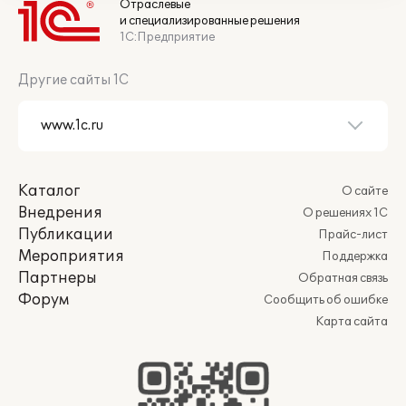
Отраслевые
и специализированные решения
1С:Предприятие
Другие сайты 1С
Каталог
О сайте
Внедрения
О решениях 1С
Публикации
Прайс-лист
Мероприятия
Поддержка
Партнеры
Обратная связь
Форум
Сообщить об ошибке
Карта сайта