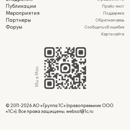
Публикации
Прайс-лист
Мероприятия
Поддержка
Партнеры
Обратная связь
Форум
Сообщить об ошибке
Карта сайта
Мы в Max
© 2011-2026 АО «Группа 1С» (правопреемник ООО
«1С»). Все права защищены.
websol@1c.ru