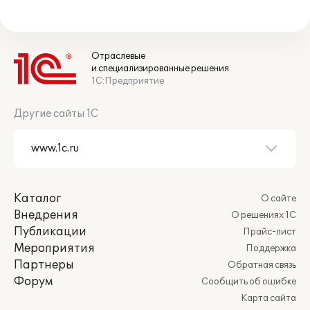
Отраслевые
и специализированные решения
1С:Предприятие
Другие сайты 1С
Каталог
О сайте
Внедрения
О решениях 1С
Публикации
Прайс-лист
Мероприятия
Поддержка
Партнеры
Обратная связь
Форум
Сообщить об ошибке
Карта сайта