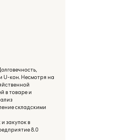
олговечность,
и U-кон. Несмотря на
зяйственной
й в товаре и
нализ
ление складскими
и закупок в
редприятие 8.0