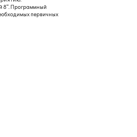
приятию.
й 8". Программный
необходимых первичных