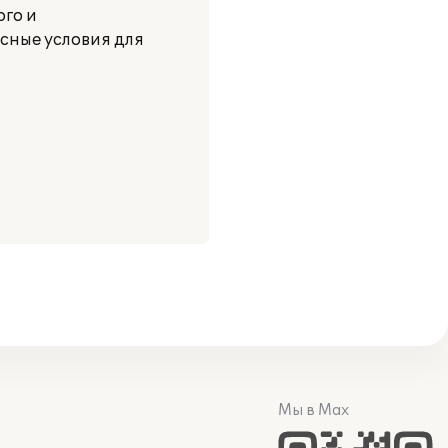
го и
асные условия для
Мы в Max