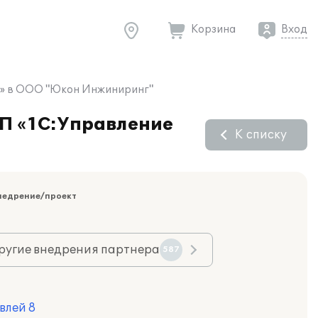
Корзина
Вход
 8» в ООО "Юкон Инжиниринг"
ПП «1С:Управление
К списку
недрение/проект
ругие внедрения партнера
587
влей 8