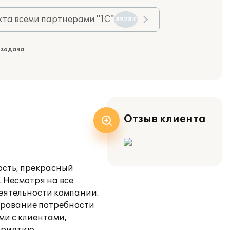
та всеми партнерами "1С"
89283
 задача
Отзыв клиента
ость, прекрасный
 Несмотря на все
еятельности компании.
ирование потребности
и с клиентами,