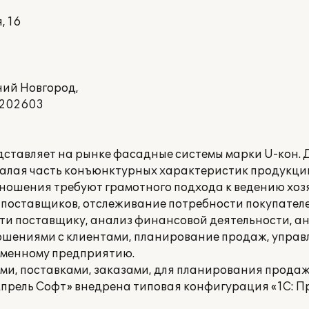
, 16
ний Новгород,
2202603
авляет на рынке фасадные системы марки U-кон. Д
 малая часть конъюнктурных характеристик продукци
тношения требуют грамотного подхода к ведению хо
поставщиков, отслеживание потребности покупателе
и поставщику, анализ финансовой деятельности, а
шениями с клиентами, планирование продаж, управ
ременному предприятию.
и, поставками, заказами, для планирования продаж 
прель Софт» внедрена типовая конфигурация «1С: П