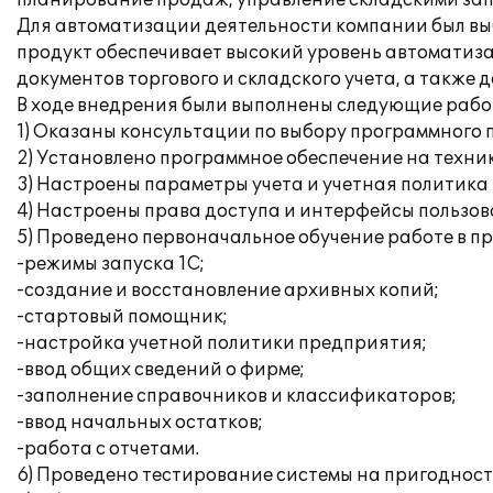
планирование продаж, управление складскими зап
Для автоматизации деятельности компании был вы
продукт обеспечивает высокий уровень автоматиз
документов торгового и складского учета, а также
В ходе внедрения были выполнены следующие рабо
1) Оказаны консультации по выбору программного 
2) Установлено программное обеспечение на техни
3) Настроены параметры учета и учетная политика
4) Настроены права доступа и интерфейсы пользов
5) Проведено первоначальное обучение работе в п
-режимы запуска 1С;
-создание и восстановление архивных копий;
-стартовый помощник;
-настройка учетной политики предприятия;
-ввод общих сведений о фирме;
-заполнение справочников и классификаторов;
-ввод начальных остатков;
-работа с отчетами.
6) Проведено тестирование системы на пригодност