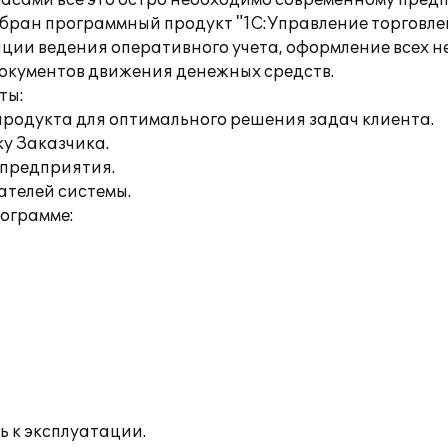
асами всё это остро необходимо современному пред
бран программный продукт "1С:Управление торговле
ации ведения оперативного учета, оформление всех 
 документов движения денежных средств.
ты:
продукта для оптимального решения задач клиента.
ку Заказчика.
 предприятия.
ателей системы.
рограмме:
ь к эксплуатации.