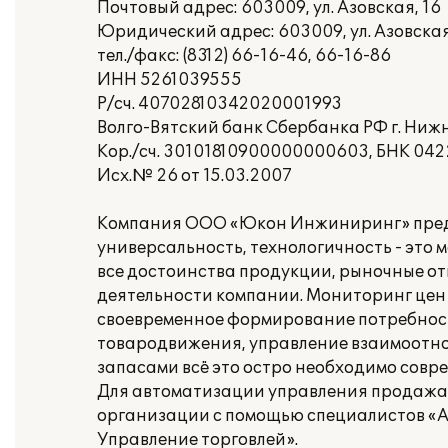
Почтовый адрес: 603009, ул. Азовская, 16
Юридический адрес: 603009, ул. Азовская
тел./факс: (8312) 66-16-46, 66-16-86
ИНН 5261039555
Р/сч. 40702810342020001993
Волго-Вятский банк Сбербанка РФ г. Ниж
Кор./сч. 30101810900000000603, БНК 04
Исх.№ 26 от 15.03.2007
Компания ООО «Юкон Инжиниринг» предст
универсальность, технологичность - это
все достоинства продукции, рыночные о
деятельности компании. Мониторинг цен 
своевременное формирование потребност
товародвижения, управление взаимоотно
запасами всё это остро необходимо сов
Для автоматизации управления продажам
организации с помощью специалистов «А
Управление торговлей».