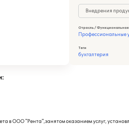
Внедрения продук
Отрасль / Функциональная
Профессиональные у
Теги
бухгалтерия
и:
ета в ООО "Рента",занятом оказанием услуг, установ