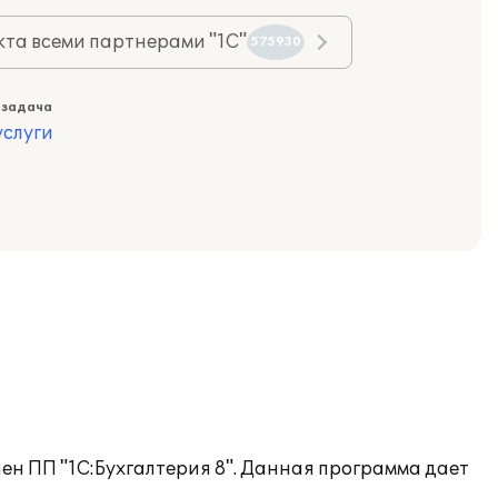
та всеми партнерами "1С"
575930
 задача
слуги
лен ПП "1С:Бухгалтерия 8". Данная программа дает