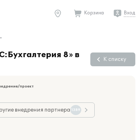
Корзина
Вход
"
С:Бухгалтерия 8» в
К списку
недрение/проект
ругие внедрения партнера
1389