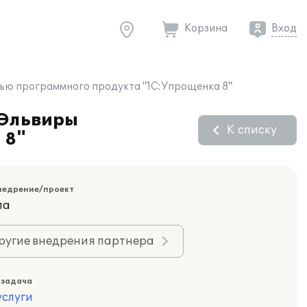
Корзина
Вход
щью программного продукта "1С:Упрощенка 8"
 Эльвиры
К списку
 8"
недрение/проект
ла
ругие внедрения партнера
 задача
слуги