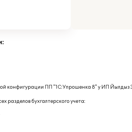
и:
вой конфигурации ПП "1C:Упрошенка 8" у ИП Йылдыз 
ех разделов бухгалтерского учета:
;