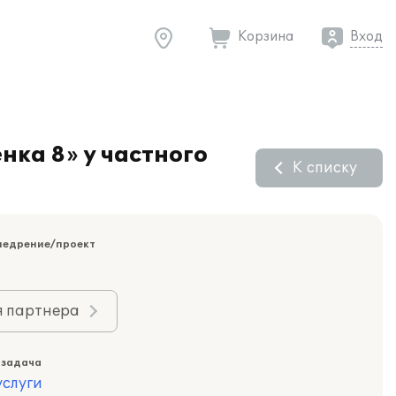
Корзина
Вход
ка 8» у частного
К списку
недрение/проект
я партнера
 задача
слуги