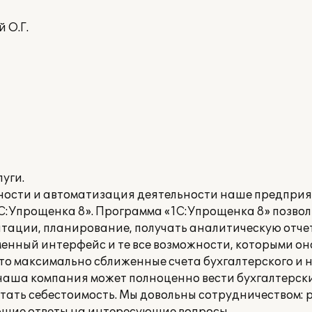
 О.Г.
уги.
етности и автоматизация деятельности наше предпри
С:Упрощенка 8». Программа «1С:Упрощенка 8» позво
тации, планирование, получать аналитическую отче
енный интерфейс и те все возможности, которыми он
о максимально сближенные счета бухгалтерского и на
 наша компания может полноценно вести бухгалтерски
итать себестоимость. Мы довольны сотрудничеством: 