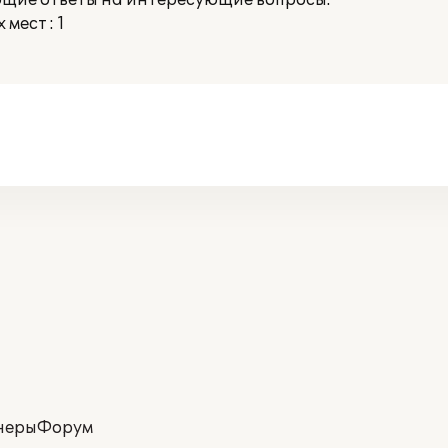
ющие ответы на интересующие вопросы.
мест : 1
неры
Форум