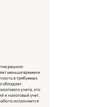
ятие решило
ляет меньше времени
тность в требуемых
а обладает.
логового учета, это
й и налоговый учет,
работа исполняется