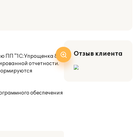
Отзыв клиента
ю ПП "1С:Упрощенка 8".
тированной отчетности.
 формируются
ограммного обеспечения