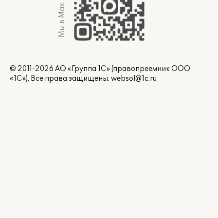
Мы в Max
© 2011-2026 АО «Группа 1С» (правопреемник ООО
«1С»). Все права защищены.
websol@1c.ru