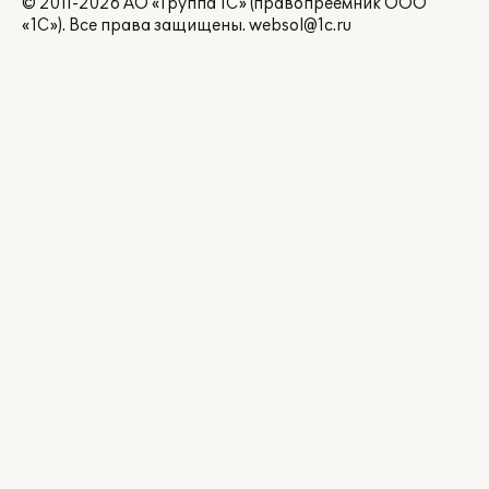
© 2011-2026 АО «Группа 1С» (правопреемник ООО
«1С»). Все права защищены.
websol@1c.ru