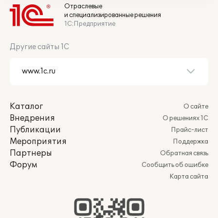
Отраслевые
и специализированные решения
1С:Предприятие
Другие сайты 1С
Каталог
О сайте
Внедрения
О решениях 1С
Публикации
Прайс-лист
Мероприятия
Поддержка
Партнеры
Обратная связь
Форум
Сообщить об ошибке
Карта сайта