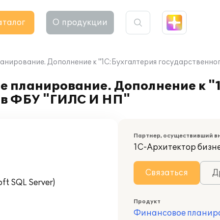
аталог
О продукции
нирование. Дополнение к "1С:Бухгалтерия государственно
 планирование. Дополнение к "
 в ФБУ "ГИЛС И НП"
Партнер, осуществивший в
1С-Архитектор бизн
Связаться
Д
t SQL Server)
Продукт
Финансовое планиро