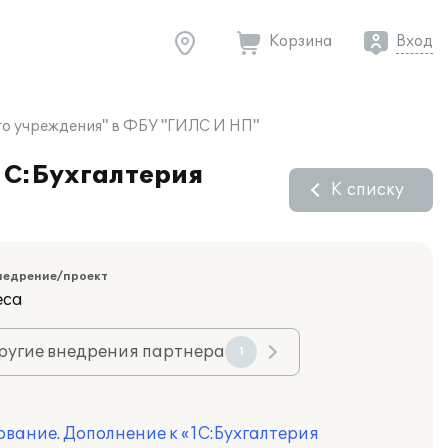
Корзина
Вход
го учреждения" в ФБУ "ГИЛС И НП"
1С:Бухгалтерия
К списку
недрение/проект
еса
ругие внедрения партнера
1
вание. Дополнение к «1С:Бухгалтерия