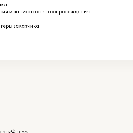
ика
ния и вариантов его сопровождения
ютеры заказчика
неры
Форум