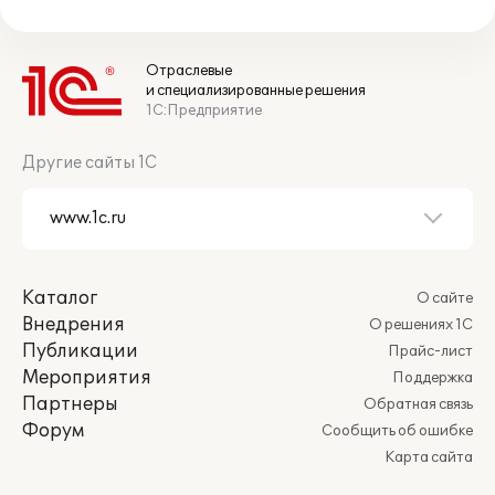
Отраслевые
и специализированные решения
1С:Предприятие
Другие сайты 1С
Каталог
О сайте
Внедрения
О решениях 1С
Публикации
Прайс-лист
Мероприятия
Поддержка
Партнеры
Обратная связь
Форум
Сообщить об ошибке
Карта сайта