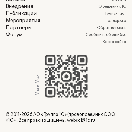
Внедрения
О решениях 1С
Публикации
Прайс-лист
Мероприятия
Поддержка
Партнеры
Обратная связь
Форум
Сообщить об ошибке
Карта сайта
Мы в Max
© 2011-2026 АО «Группа 1С» (правопреемник ООО
«1С»). Все права защищены.
websol@1c.ru