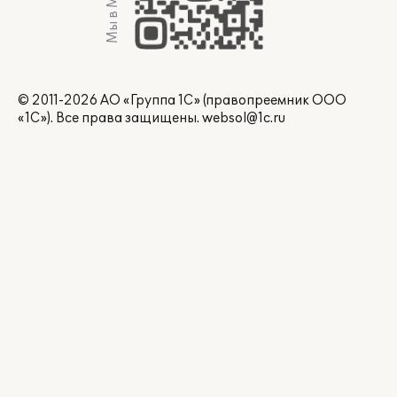
Мы в Max
© 2011-2026 АО «Группа 1С» (правопреемник ООО
«1С»). Все права защищены.
websol@1c.ru