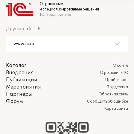
Отраслевые
и специализированные решения
1С:Предприятие
Другие сайты 1С
Каталог
О сайте
Внедрения
О решениях 1С
Публикации
Прайс-лист
Мероприятия
Поддержка
Партнеры
Обратная связь
Форум
Сообщить об ошибке
Карта сайта