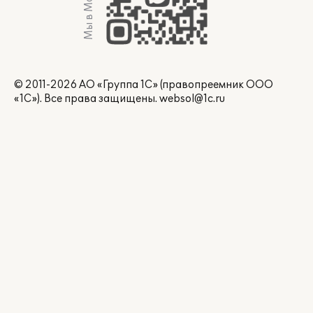
Мы в Max
© 2011-2026 АО «Группа 1С» (правопреемник ООО
«1С»). Все права защищены.
websol@1c.ru