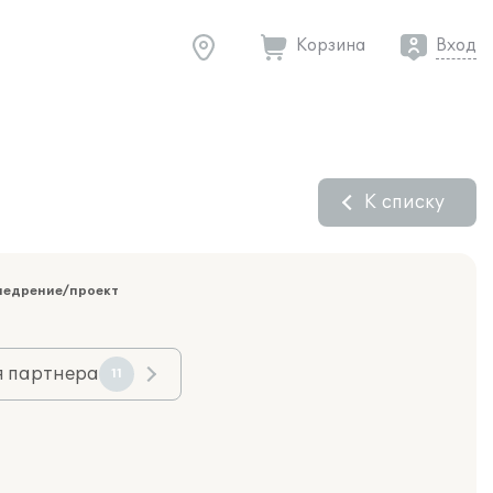
Корзина
Вход
К списку
недрение/проект
я партнера
11