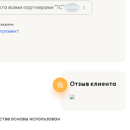
та всеми партнерами "1С"
575930
 задача
лопмент
Отзыв клиента
стве основы использован