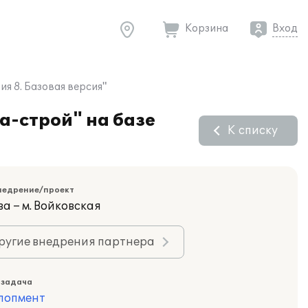
Корзина
Вход
я 8. Базовая версия"
а-строй" на базе
К списку
недрение/проект
а – м. Войковская
ругие внедрения партнера
 задача
лопмент