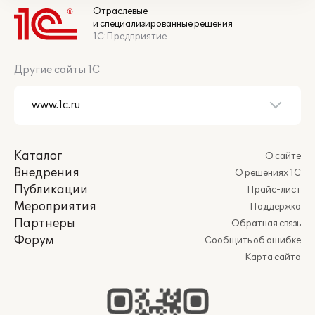
Отраслевые
и специализированные решения
1С:Предприятие
Другие сайты 1С
Каталог
О сайте
Внедрения
О решениях 1С
Публикации
Прайс-лист
Мероприятия
Поддержка
Партнеры
Обратная связь
Форум
Сообщить об ошибке
Карта сайта