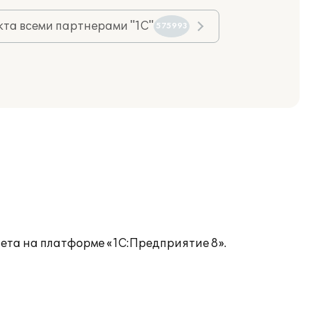
та всеми партнерами "1С"
575993
чета на платформе «1С:Предприятие 8».