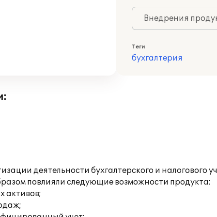
Внедрения продук
Теги
бухгалтерия
и:
изации деятельности бухгалтерского и налогового у
образом повлияли следующие возможности продукта:
х активов;
родаж;