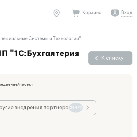
Корзина
Вход
Специальные Системы и Технологии"
ПП "1С:Бухгалтерия
К списку
недрение/проект
ругие внедрения партнера
28473