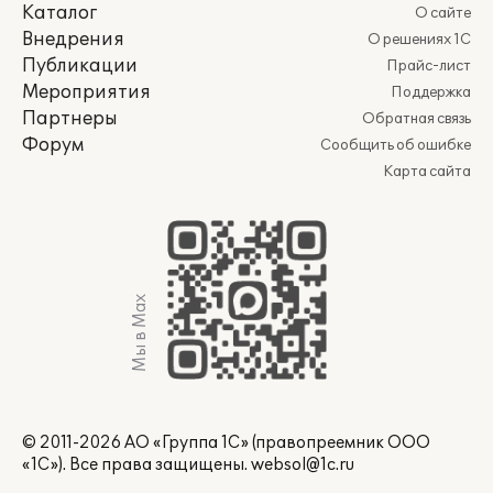
Каталог
О сайте
Внедрения
О решениях 1С
Публикации
Прайс-лист
Мероприятия
Поддержка
Партнеры
Обратная связь
Форум
Сообщить об ошибке
Карта сайта
Мы в Max
© 2011-2026 АО «Группа 1С» (правопреемник ООО
«1С»). Все права защищены.
websol@1c.ru