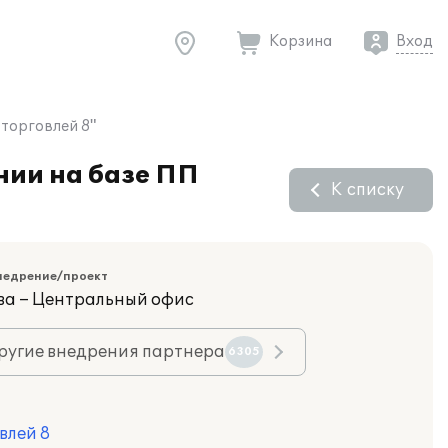
Корзина
Вход
торговлей 8"
нии на базе ПП
К списку
недрение/проект
ва – Центральный офис
ругие внедрения партнера
6305
влей 8