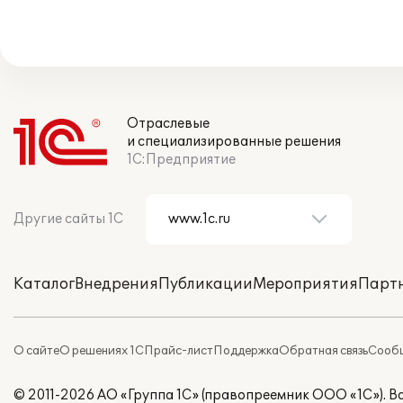
Отраслевые
и специализированные решения
1С:Предприятие
Другие сайты 1С
Каталог
Внедрения
Публикации
Мероприятия
Парт
О сайте
О решениях 1С
Прайс-лист
Поддержка
Обратная связь
Сообщ
© 2011-2026 АО «Группа 1С» (правопреемник ООО «1С»). 