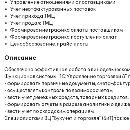
Управление отношениями с поставщиками
Учет неотфактурованных поставок
Учет прихода ТМЦ
Учет продаж ТМЦ
Формирование графика оплаты поставщикам
Формирование графика поступления оплат
Ценообразование, прайс-листы
Описание
Обеспечена эффективная работа в винодельческом 
Функционал системы "1С:Управление торговлей 8" п
- формировать первичные документы, счета-фактуры
- осуществлять контроль по взаиморасчетам;
- вести учет денежных средств, товарных кредитов,
- формировать отчеты в разрезе аналитики о движ
- вести учет по складским операциям.
Специалистами ВЦ "Бухучет и торговля" (БиТ) такж