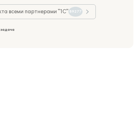
та всеми партнерами "1С"
89277
 задача