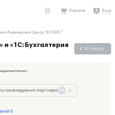
Корзина
Вход
пании Инженерный Центр "КОЛИС"
 и «1С:Бухгалтерия
К списку
недрение/проект
ругие внедрения партнера
614
влей 8