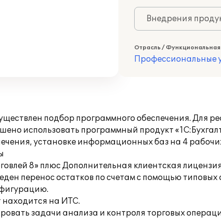
Внедрения продук
Отрасль / Функциональная
Профессиональные у
существлен подбор программного обеспечения. Для р
но использовать программный продукт «1С:Бухгалте
печения, установке информационных баз на 4 рабочи
ы
орговлей 8» плюс Дополнительная клиентская лицензи
ден перенос остатков по счетам с помощью типовых 
нфигурацию.
 находится на ИТС.
ировать задачи анализа и контроля торговых операц