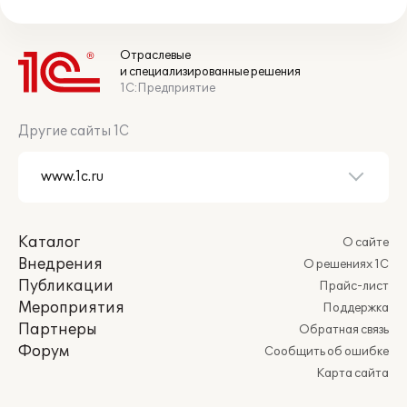
Отраслевые
и специализированные решения
1С:Предприятие
Другие сайты 1С
Каталог
О сайте
Внедрения
О решениях 1С
Публикации
Прайс-лист
Мероприятия
Поддержка
Партнеры
Обратная связь
Форум
Сообщить об ошибке
Карта сайта