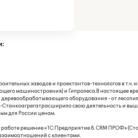
и:
троительных заводов и проектантов-технологов в т.ч
щего машиностроения) и Гипролеса.В настоящее вр
 деревообрабатывающего оборудования - от лесопиль
И-Станкоагрегатрасширило свою деятельность и вышл
ым для России ценам.
работе решение «1С:Предприятие 8. CRM ПРОФ» (Ста
 взаимоотношений с клиентами.