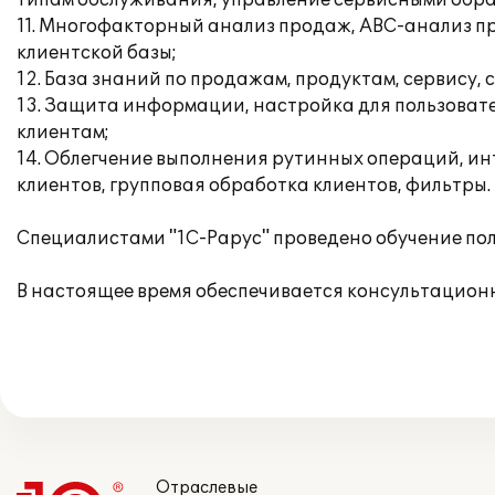
типам обслуживания, управление сервисными обр
11. Многофакторный анализ продаж, АВС-анализ пр
клиентской базы;
12. База знаний по продажам, продуктам, сервису
13. Защита информации, настройка для пользовате
клиентам;
14. Облегчение выполнения рутинных операций, инт
клиентов, групповая обработка клиентов, фильтры.
Специалистами "1С-Рарус" проведено обучение по
В настоящее время обеспечивается консультационн
Отраслевые