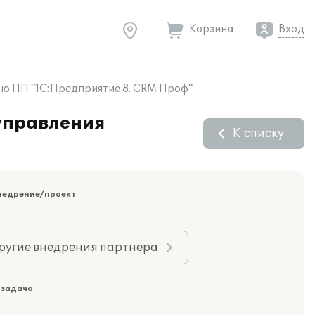
Корзина
Вход
ью ПП "1С:Предприятие 8. CRM Проф"
управления
К списку
недрение/проект
ругие внедрения партнера
 задача