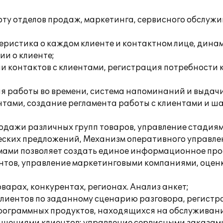
у отделов продаж, маркетинга, сервисного обслужив
теристика о каждом клиенте и контактном лице, дин
ии о клиенте;
рии контактов с клиентами, регистрация потребност
я работы во времени, система напоминаний и выдач
ентами, создание регламента работы с клиентами и ш
родажи различных групп товаров, управление стадия
еских предложений, Механизм оперативного управлен
мами позволяет создать единое информационное прос
иентов, управление маркетинговыми компаниями, оце
варах, конкурентах, регионах. Анализ анкет;
 клиентов по заданному сценарию разговора, регистр
программных продуктов, находящихся на обслуживани