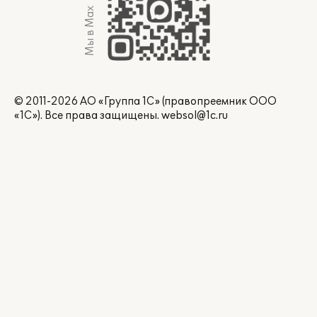
Мы в Max
© 2011-2026 АО «Группа 1С» (правопреемник ООО
«1С»). Все права защищены.
websol@1c.ru