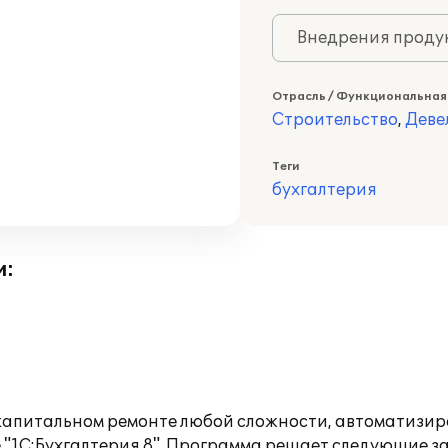
Внедрения продук
Отрасль / Функциональная
Строительство
,
Деве
Теги
бухгалтерия
и:
апитальном ремонте любой сложности, автоматизир
е "1С:Бухгалтерия 8". Программа решает следующие з