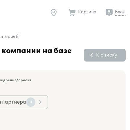
Корзина
Вход
лтерия 8"
 компании на базе
К списку
недрение/проект
я партнера
11