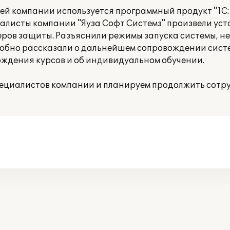
ей компании используется программный продукт "1С:Б
алисты компании "Яуза Софт Системз" произвели ус
ров защиты. Разъяснили режимы запуска системы, н
робно рассказали о дальнейшем сопровождении сист
дения курсов и об индивидуальном обучении.
ециалистов компании и планируем продолжить сотр