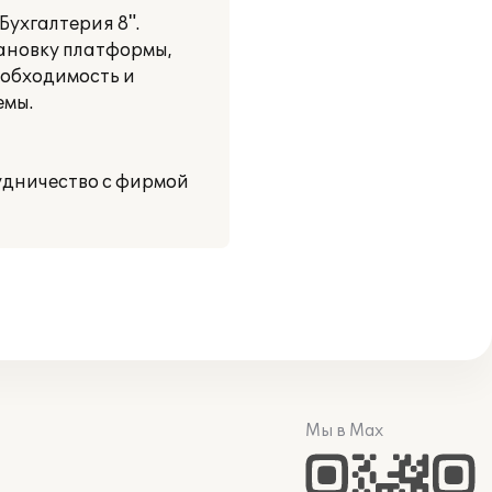
ухгалтерия 8".
тановку платформы,
еобходимость и
емы.
удничество с фирмой
Мы в Max