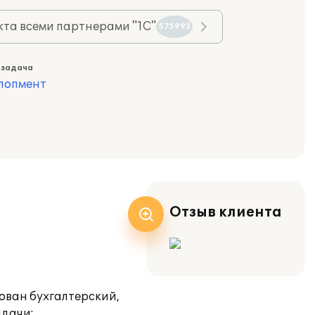
та всеми партнерами "1С"
575993
 задача
лопмент
Отзыв клиента
ован бухгалтерский,
адачи: