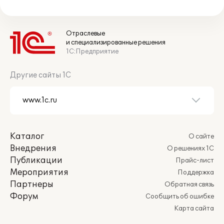
Отраслевые
и специализированные решения
1С:Предприятие
Другие сайты 1С
Каталог
О сайте
Внедрения
О решениях 1С
Публикации
Прайс-лист
Мероприятия
Поддержка
Партнеры
Обратная связь
Форум
Сообщить об ошибке
Карта сайта