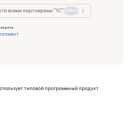
та всеми партнерами "1С"
575825
 задача
лопмент
использует типовой программный продукт