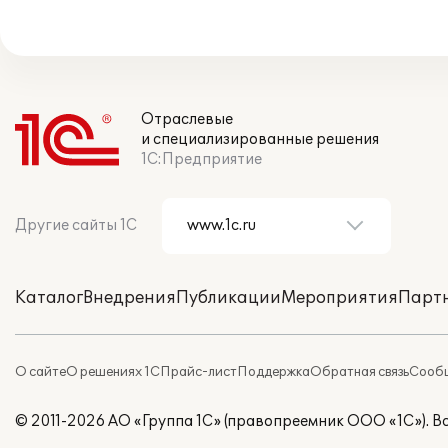
Отраслевые
и специализированные решения
1С:Предприятие
Другие сайты 1С
Каталог
Внедрения
Публикации
Мероприятия
Парт
О сайте
О решениях 1С
Прайс-лист
Поддержка
Обратная связь
Сообщ
© 2011-2026 АО «Группа 1С» (правопреемник ООО «1С»). 