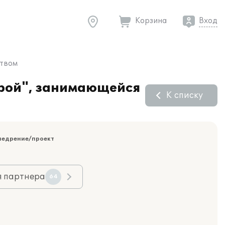
Корзина
Вход
ством
трой", занимающейся
К списку
недрение/проект
я партнера
64