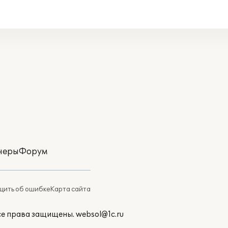
неры
Форум
ить об ошибке
Карта сайта
Все права защищены.
websol@1c.ru