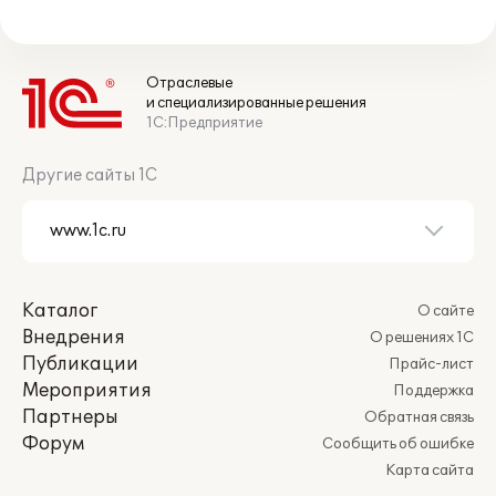
Отраслевые
и специализированные решения
1С:Предприятие
Другие сайты 1С
Каталог
О сайте
Внедрения
О решениях 1С
Публикации
Прайс-лист
Мероприятия
Поддержка
Партнеры
Обратная связь
Форум
Сообщить об ошибке
Карта сайта