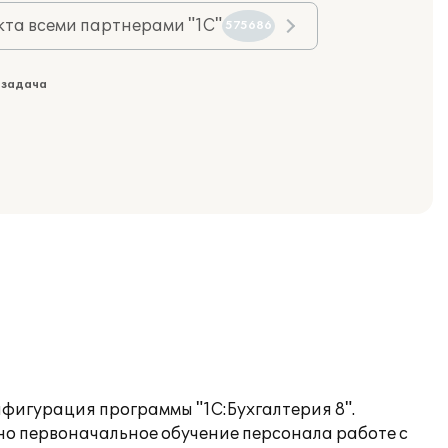
та всеми партнерами "1С"
575686
 задача
фигурация программы "1С:Бухгалтерия 8".
но первоначальное обучение персонала работе с