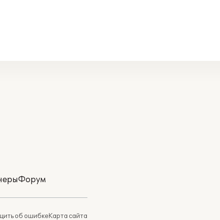
неры
Форум
ить об ошибке
Карта сайта