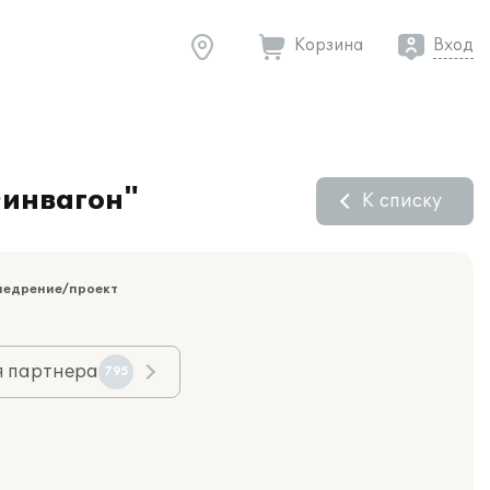
Корзина
Вход
Финвагон"
К списку
недрение/проект
я партнера
795