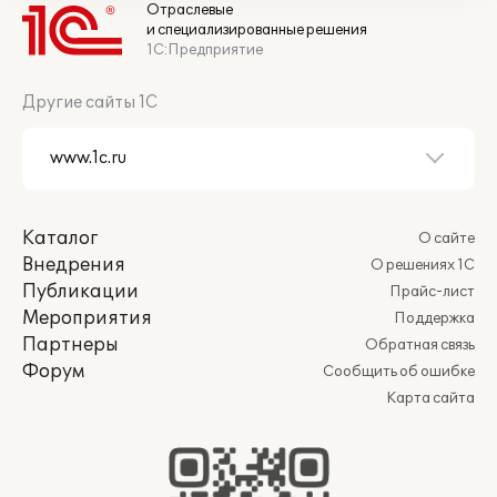
Отраслевые
и специализированные решения
1С:Предприятие
Другие сайты 1С
Каталог
О сайте
Внедрения
О решениях 1С
Публикации
Прайс-лист
Мероприятия
Поддержка
Партнеры
Обратная связь
Форум
Сообщить об ошибке
Карта сайта